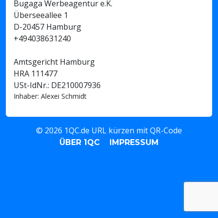
Bugaga Werbeagentur e.K.
Überseeallee 1
D-20457 Hamburg
+494038631240
Amtsgericht Hamburg
HRA 111477
USt-IdNr.: DE210007936
Inhaber: Alexei Schmidt
© 2026 1QC.de URL kürzen mit QR-Code
ÜBER 1QC
IMPRESSUM